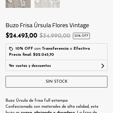
Buzo Frisa Úrsula Flores Vintage
$24.493,00
$34.990,00
30
% OFF
10% OFF
con
Transferencia
o
Efectivo
Precio final:
$22.043,70
Ver cuotas y descuentos
SIN STOCK
Buzo Úrsula de frisa full estampa
Confeccionado con materiales de alta calidad, este
buzo es
suave, abrigado y duradero
. La frisa de