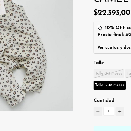
$22.393,0
10% OFF
c
Precio final:
$2
Ver cuotas y de
Talle
Talle 0-3 meses
Ta
Talle 12-18 meses
Cantidad
1