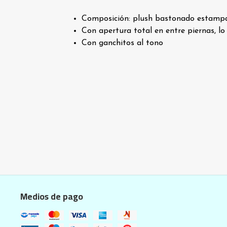
Composición: plush bastonado estampa
Con apertura total en entre piernas, lo
Con ganchitos al tono
Medios de pago