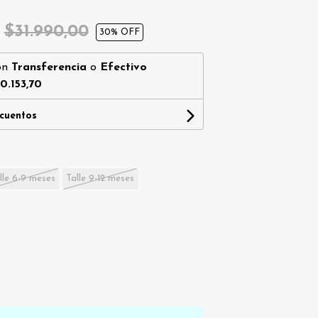
0
$31.990,00
30
% OFF
on
Transferencia
o
Efectivo
0.153,70
scuentos
lle 6-9 meses
Talle 9-12 meses